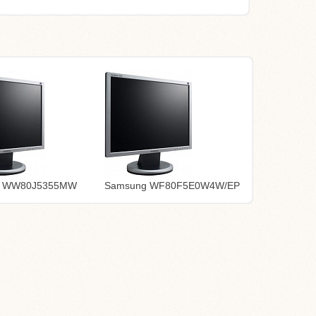
g WW80J5355MW
Samsung WF80F5E0W4W/EP