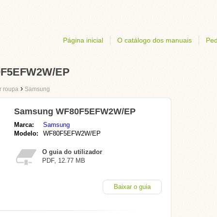
Página inicial
O catálogo dos manuais
Ped
80F5EFW2W/EP
›
r roupa
Samsung
Samsung WF80F5EFW2W/EP
Marca:
Samsung
Modelo:
WF80F5EFW2W/EP
O guia do utilizador
PDF, 12.77 MB
Baixar o guia