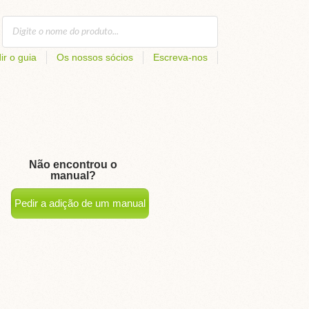
ir o guia
Os nossos sócios
Escreva-nos
Não encontrou o
manual?
Pedir a adição de um manual