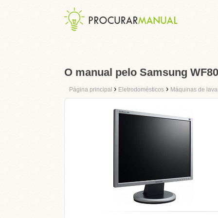
O manual pelo Samsung WF
›
›
Página principal
Eletrodomésticos
Máquinas de lava