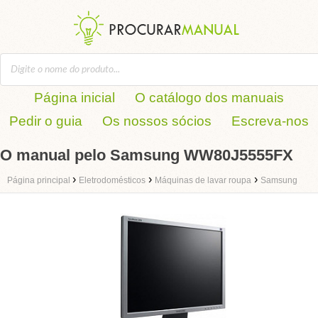
Página inicial
O catálogo dos manuais
Pedir o guia
Os nossos sócios
Escreva-nos
O manual pelo Samsung WW80J5555FX
›
›
›
Página principal
Eletrodomésticos
Máquinas de lavar roupa
Samsung