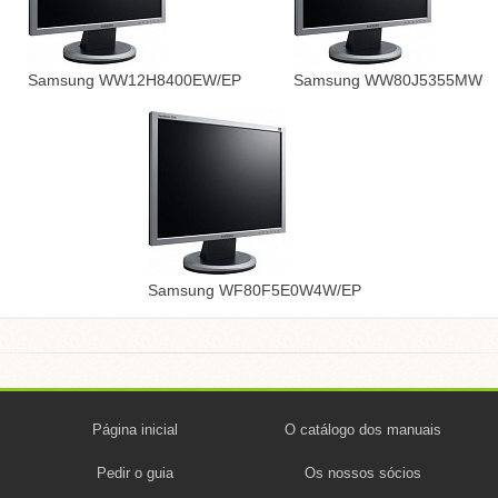
Samsung WW12H8400EW/EP
Samsung WW80J5355MW
Samsung WF80F5E0W4W/EP
Página inicial
O catálogo dos manuais
Pedir o guia
Os nossos sócios