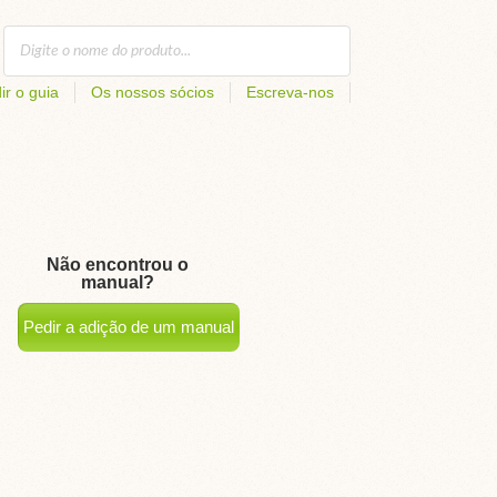
ir o guia
Os nossos sócios
Escreva-nos
Não encontrou o
manual?
Pedir a adição de um manual