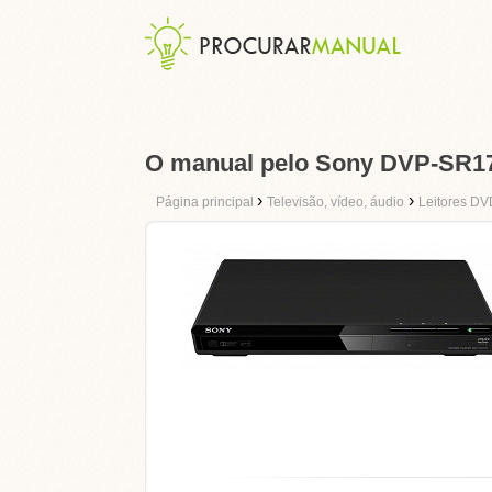
O manual pelo Sony DVP-SR1
›
›
Página principal
Televisão, vídeo, áudio
Leitores DV