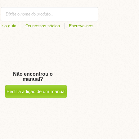
ir o guia
Os nossos sócios
Escreva-nos
Não encontrou o
manual?
Pedir a adição de um manual