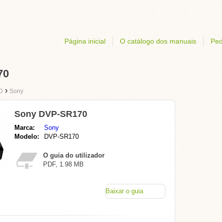
Página inicial
O catálogo dos manuais
Ped
70
›
D
Sony
Sony DVP-SR170
Marca:
Sony
Modelo:
DVP-SR170
O guia do utilizador
PDF, 1.98 MB
Baixar o guia