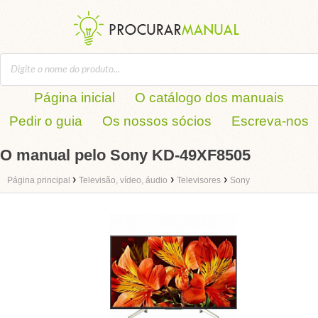
Página inicial
O catálogo dos manuais
Pedir o guia
Os nossos sócios
Escreva-nos
O manual pelo Sony KD-49XF8505
›
›
›
Página principal
Televisão, vídeo, áudio
Televisores
Sony