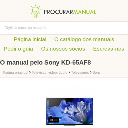
Página inicial
O catálogo dos manuais
Pedir o guia
Os nossos sócios
Escreva-nos
O manual pelo Sony KD-65AF8
›
›
›
Página principal
Televisão, vídeo, áudio
Televisores
Sony