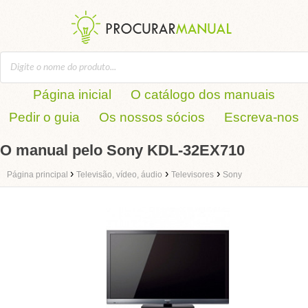
Página inicial
O catálogo dos manuais
Pedir o guia
Os nossos sócios
Escreva-nos
O manual pelo Sony KDL-32EX710
›
›
›
Página principal
Televisão, vídeo, áudio
Televisores
Sony