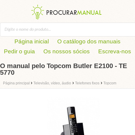
Página inicial
O catálogo dos manuais
Pedir o guia
Os nossos sócios
Escreva-nos
O manual pelo Topcom Butler E2100 - TE
5770
›
›
›
Página principal
Televisão, vídeo, áudio
Telefones fixos
Topcom