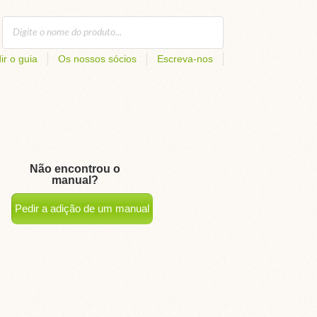
ir o guia
Os nossos sócios
Escreva-nos
Não encontrou o
manual?
Pedir a adição de um manual