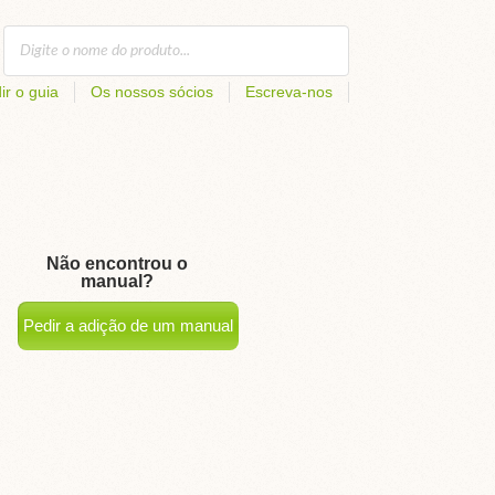
ir o guia
Os nossos sócios
Escreva-nos
Não encontrou o
manual?
Pedir a adição de um manual