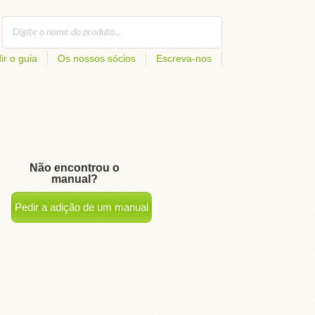
ir o guia
Os nossos sócios
Escreva-nos
Não encontrou o
manual?
Pedir a adição de um manual