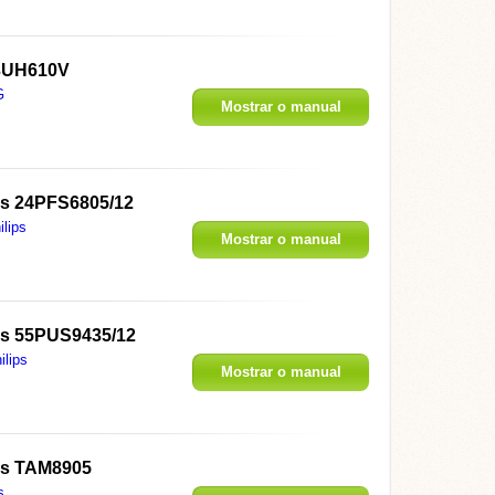
3UH610V
G
Mostrar o manual
ps 24PFS6805/12
ilips
Mostrar o manual
ps 55PUS9435/12
ilips
Mostrar o manual
ps TAM8905
s