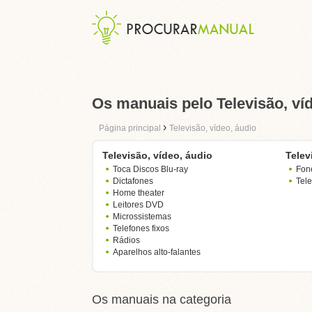
Os manuais pelo Televisão, ví
›
Página principal
Televisão, vídeo, áudio
Televisão, vídeo, áudio
Telev
Toca Discos Blu-ray
Fon
Dictafones
Tele
Home theater
Leitores DVD
Microssistemas
Telefones fixos
Rádios
Aparelhos alto-falantes
Os manuais na categoria