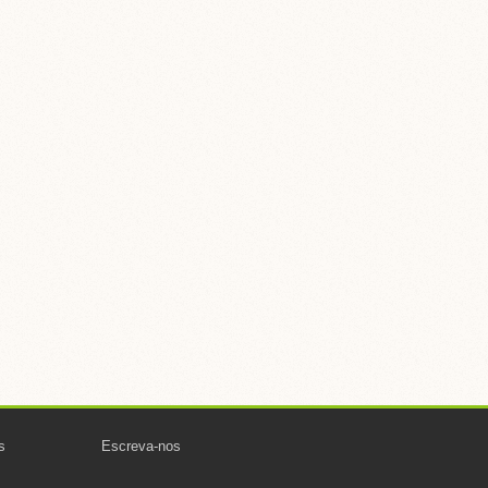
s
Escreva-nos