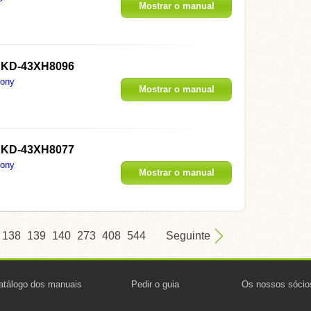
Mostrar o manual
 KD-43XH8096
ony
Mostrar o manual
 KD-43XH8077
ony
Mostrar o manual
138
139
140
273
408
544
Seguinte
atálogo dos manuais
Pedir o guia
Os nossos sócio