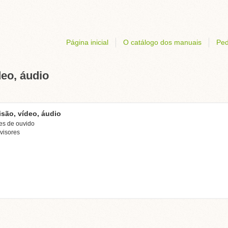
Página inicial
O catálogo dos manuais
Ped
deo, áudio
isão, vídeo, áudio
es de ouvido
visores