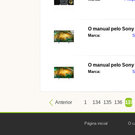
O manual pelo
Sony
Marca:
S
O manual pelo
Sony
Marca:
S
Anterior
1
134
135
136
137
Página inicial
O c