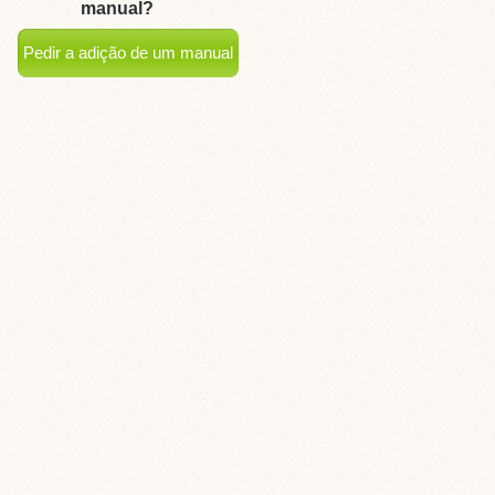
manual?
Pedir a adição de um manual