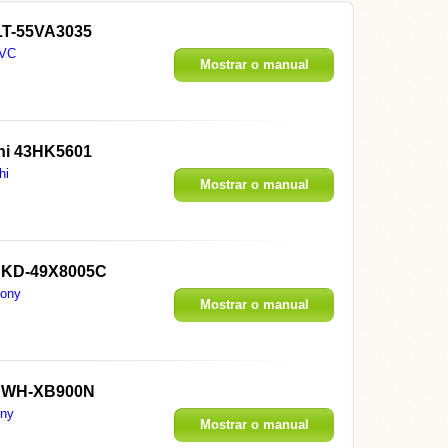
LT-55VA3035
VC
Mostrar o manual
hi 43HK5601
hi
Mostrar o manual
 KD-49X8005C
ony
Mostrar o manual
 WH-XB900N
ny
Mostrar o manual