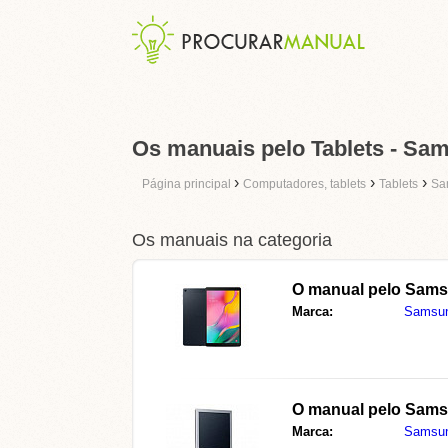
Os manuais pelo Tablets - Sa
›
›
›
Página principal
Computadores, tablets
Tablets
Sa
Os manuais na categoria
O manual pelo
Sams
Marca:
Samsu
O manual pelo
Sams
Marca:
Samsu