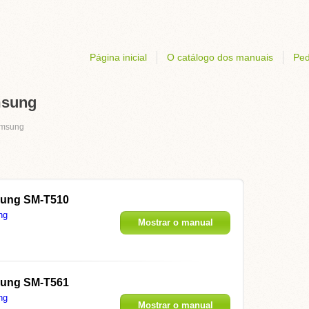
Página inicial
O catálogo dos manuais
Ped
msung
msung
ung SM-T510
ng
Mostrar o manual
ung SM-T561
ng
Mostrar o manual