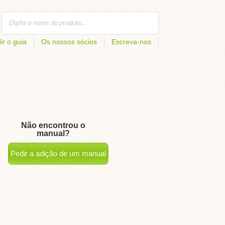
ir o guia
Os nossos sócios
Escreva-nos
Não encontrou o
manual?
Pedir a adição de um manual