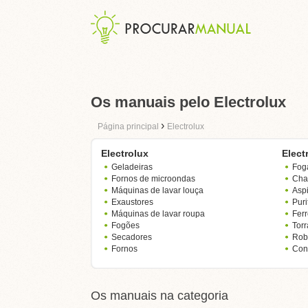
Os manuais pelo Electrolux
›
Página principal
Electrolux
Electrolux
Elect
Geladeiras
Fog
Fornos de microondas
Cha
Máquinas de lavar louça
Asp
Exaustores
Puri
Máquinas de lavar roupa
Ferr
Fogões
Torr
Secadores
Rob
Fornos
Con
Os manuais na categoria