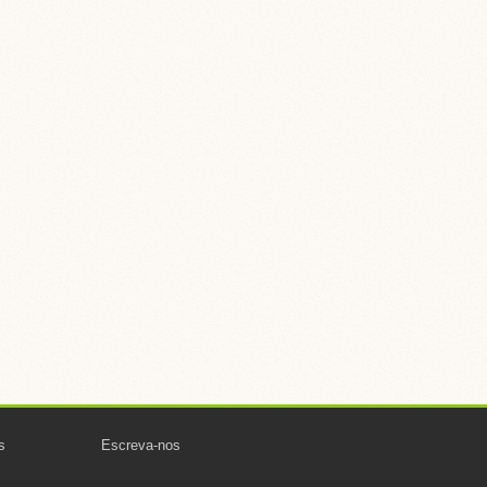
s
Escreva-nos