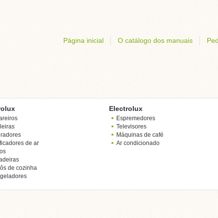
Página inicial
O catálogo dos manuais
Ped
rolux
Electrolux
areiros
Espremedores
leiras
Televisores
iradores
Máquinas de café
ficadores de ar
Ar condicionado
os
adeiras
ôs de cozinha
geladores