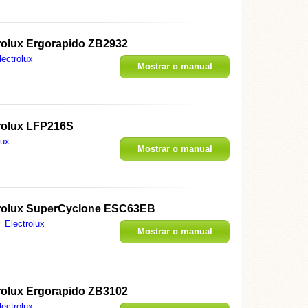
rolux Ergorapido ZB2932
lectrolux
Mostrar o manual
trolux LFP216S
lux
Mostrar o manual
trolux SuperCyclone ESC63EB
Electrolux
Mostrar o manual
rolux Ergorapido ZB3102
lectrolux