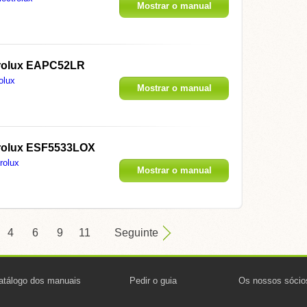
Mostrar o manual
trolux EAPC52LR
olux
Mostrar o manual
trolux ESF5533LOX
rolux
Mostrar o manual
4
6
9
11
Seguinte
atálogo dos manuais
Pedir o guia
Os nossos sócio