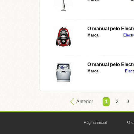
O manual pelo Elec
Marca:
Electr
O manual pelo Elec
Marca:
Elect
Anterior
1
2
3
Página inicial
O c