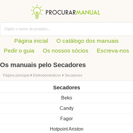
Página inicial
O catálogo dos manuais
Pedir o guia
Os nossos sócios
Escreva-nos
Os manuais pelo Secadores
›
›
Página principal
Eletrodomésticos
Secadores
Secadores
Beko
Candy
Fagor
Hotpoint Ariston