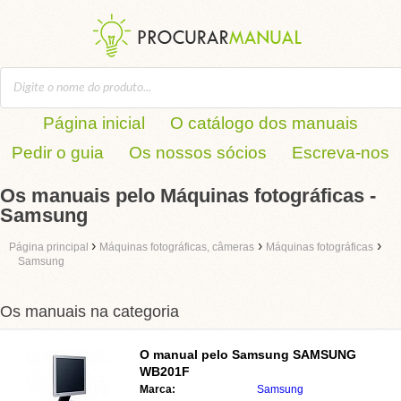
Página inicial
O catálogo dos manuais
Pedir o guia
Os nossos sócios
Escreva-nos
Os manuais pelo Máquinas fotográficas -
Samsung
›
›
›
Página principal
Máquinas fotográficas, câmeras
Máquinas fotográficas
Samsung
Os manuais na categoria
O manual pelo
Samsung SAMSUNG
WB201F
Marca:
Samsung