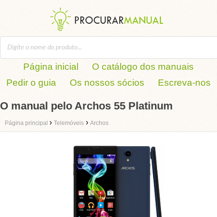
Página inicial
O catálogo dos manuais
Pedir o guia
Os nossos sócios
Escreva-nos
O manual pelo Archos 55 Platinum
›
›
Página principal
Telemóveis
Archos