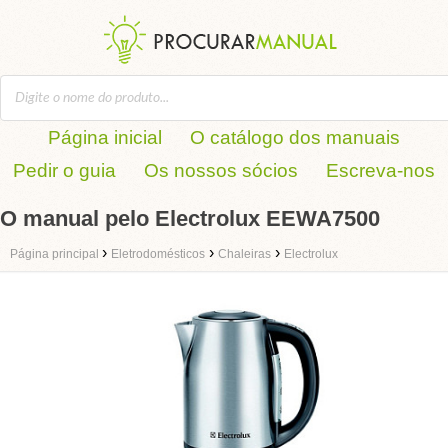
Página inicial
O catálogo dos manuais
Pedir o guia
Os nossos sócios
Escreva-nos
O manual pelo Electrolux EEWA7500
›
›
›
Página principal
Eletrodomésticos
Chaleiras
Electrolux