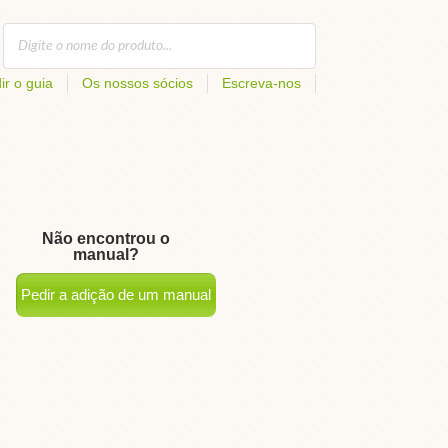
ir o guia
Os nossos sócios
Escreva-nos
Não encontrou o
manual?
Pedir a adição de um manual