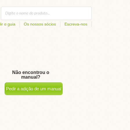
ir o guia
Os nossos sócios
Escreva-nos
Não encontrou o
manual?
Pedir a adição de um manual