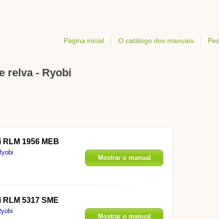
Página inicial
O catálogo dos manuais
Ped
 relva - Ryobi
i RLM 1956 MEB
Ryobi
Mostrar o manual
i RLM 5317 SME
yobi
Mostrar o manual