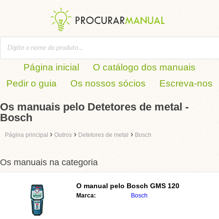
Página inicial
O catálogo dos manuais
Pedir o guia
Os nossos sócios
Escreva-nos
Os manuais pelo Detetores de metal -
Bosch
›
›
›
Página principal
Outros
Detetores de metal
Bosch
Os manuais na categoria
O manual pelo
Bosch GMS 120
Marca:
Bosch