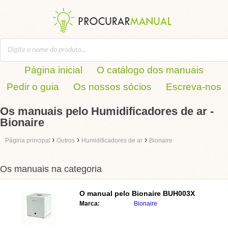
Página inicial
O catálogo dos manuais
Pedir o guia
Os nossos sócios
Escreva-nos
Os manuais pelo Humidificadores de ar -
Bionaire
›
›
›
Página principal
Outros
Humidificadores de ar
Bionaire
Os manuais na categoria
O manual pelo
Bionaire BUH003X
Marca:
Bionaire